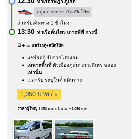
12:30
ท่าเรือรัษฎา ภูเก็ต
สตูล ปากบารา เรือสปีดโบ๊ท
สำหรับเดินทาง 1 ชั่วโมง
13:30
ท่าเรือต้นไทร เกาะพีพี กระบี่
🚍 ➕ 🎫
แชร์รถตู้+สปีดโบ๊ท
แชร์รถตู้ รับจากโรงแรม
เฉพาะพื้นที่
ตัวเมืองภูเก็ต
เกาะสิเหร่
ฉลอง
เท่านั้น
เวลารับ ระบุในตั๋วเดินทาง
1,050 บาท /
👨
ราคาผู้ใหญ่
1,050 บาท x
1
ท่าน =
1,050
บาท