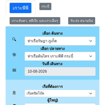
กระบี่
เกาะพีพี
เกาะลันตา, หลีเป๊ะ และเกาะอื่นๆ
รับ-ส่ง สนามบิน
เลือก ต้นทาง
🔍
เลือก ปลายทาง
🎯
วันที่ เดินทาง
📅
เรือที่ต้องการ
🚢
ผู้ใหญ่)