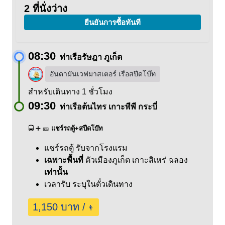
2 ที่นั่งว่าง
ยืนยันการซื้อทันที
08:30
ท่าเรือรัษฎา ภูเก็ต
อันดามันเวฟมาสเตอร์ เรือสปีดโบ๊ท
สำหรับเดินทาง 1 ชั่วโมง
09:30
ท่าเรือต้นไทร เกาะพีพี กระบี่
🚍 ➕ 🎫
แชร์รถตู้+สปีดโบ๊ท
แชร์รถตู้ รับจากโรงแรม
เฉพาะพื้นที่
ตัวเมืองภูเก็ต
เกาะสิเหร่
ฉลอง
เท่านั้น
เวลารับ ระบุในตั๋วเดินทาง
1,150 บาท /
👨