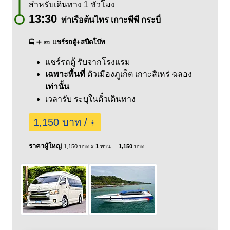
สำหรับเดินทาง 1 ชั่วโมง
13:30
ท่าเรือต้นไทร เกาะพีพี กระบี่
🚍 ➕ 🎫
แชร์รถตู้+สปีดโบ๊ท
แชร์รถตู้ รับจากโรงแรม
เฉพาะพื้นที่
ตัวเมืองภูเก็ต
เกาะสิเหร่
ฉลอง
เท่านั้น
เวลารับ ระบุในตั๋วเดินทาง
1,150 บาท /
👨
ราคาผู้ใหญ่
1,150 บาท x
1
ท่าน =
1,150
บาท