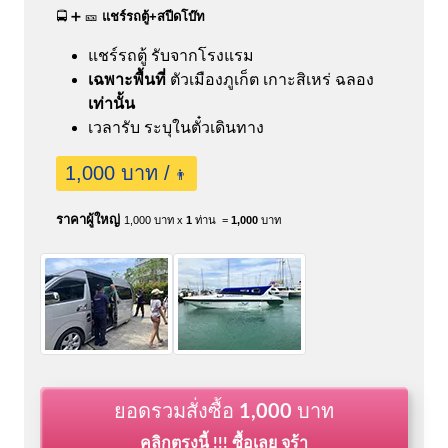
🚍 ➕ 🎫
แชร์รถตู้+สปีดโบ๊ท
แชร์รถตู้ รับจากโรงแรม
เฉพาะพื้นที่
ตัวเมืองภูเก็ต
เกาะสิเหร่
ฉลอง
เท่านั้น
เวลารับ ระบุในตั๋วเดินทาง
1,000 บาท /
👨
ราคาผู้ใหญ่
1,000 บาท x
1
ท่าน =
1,000
บาท
ยอดรวมสั่งซื้อ
1,000
บาท
คลิกตรงนี้ !!! ซื้อเลย จร้า