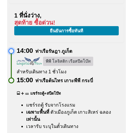
1 ที่นั่งว่าง,
สุดท้าย ซื้อด่วน!
ยืนยันการซื้อทันที
14:00
ท่าเรือรัษฎา ภูเก็ต
พีพี โลจิสติก เรือสปีดโบ๊ท
สำหรับเดินทาง 1 ชั่วโมง
15:00
ท่าเรือต้นไทร เกาะพีพี กระบี่
🚍 ➕ 🎫
แชร์รถตู้+สปีดโบ๊ท
แชร์รถตู้ รับจากโรงแรม
เฉพาะพื้นที่
ตัวเมืองภูเก็ต
เกาะสิเหร่
ฉลอง
เท่านั้น
เวลารับ ระบุในตั๋วเดินทาง